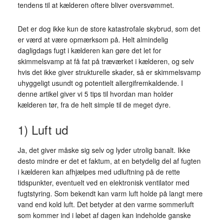
tendens til at kælderen oftere bliver oversvømmet.
Det er dog ikke kun de store katastrofale skybrud, som det
er værd at være opmærksom på. Helt almindelig
dagligdags fugt i kælderen kan gøre det let for
skimmelsvamp at få fat på træværket i kælderen, og selv
hvis det ikke giver strukturelle skader, så er skimmelsvamp
uhyggeligt usundt og potentielt allergifremkaldende. I
denne artikel giver vi 5 tips til hvordan man holder
kælderen tør, fra de helt simple til de meget dyre.
1) Luft ud
Ja, det giver måske sig selv og lyder utrolig banalt. Ikke
desto mindre er det et faktum, at en betydelig del af fugten
i kælderen kan afhjælpes med udluftning på de rette
tidspunkter, eventuelt ved en elektronisk ventilator med
fugtstyring. Som bekendt kan varm luft holde på langt mere
vand end kold luft. Det betyder at den varme sommerluft
som kommer ind i løbet af dagen kan indeholde ganske