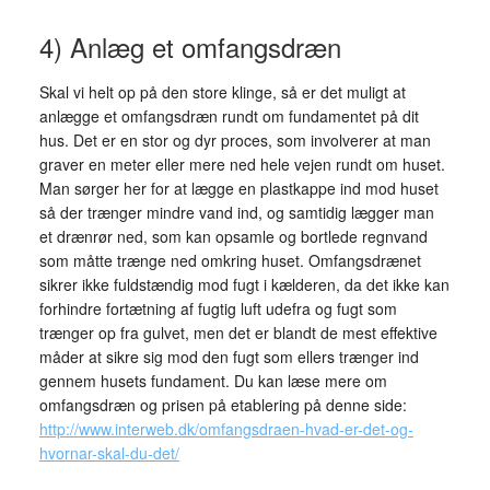
4) Anlæg et omfangsdræn
Skal vi helt op på den store klinge, så er det muligt at
anlægge et omfangsdræn rundt om fundamentet på dit
hus. Det er en stor og dyr proces, som involverer at man
graver en meter eller mere ned hele vejen rundt om huset.
Man sørger her for at lægge en plastkappe ind mod huset
så der trænger mindre vand ind, og samtidig lægger man
et drænrør ned, som kan opsamle og bortlede regnvand
som måtte trænge ned omkring huset. Omfangsdrænet
sikrer ikke fuldstændig mod fugt i kælderen, da det ikke kan
forhindre fortætning af fugtig luft udefra og fugt som
trænger op fra gulvet, men det er blandt de mest effektive
måder at sikre sig mod den fugt som ellers trænger ind
gennem husets fundament. Du kan læse mere om
omfangsdræn og prisen på etablering på denne side:
http://www.interweb.dk/omfangsdraen-hvad-er-det-og-
hvornar-skal-du-det/