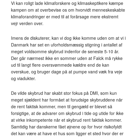
Vi kan roligt lade klimaforskere og klimaskeptikere kæmpe
kampen om at overbevise os om hvorvidt menneskeskabte
klimaforandringer er med til at forårsage mere ekstremt
vejr verden over.
Imens de diskuterer, kan vi dog ikke komme uden om at vi i
Danmark har set en uforholdsmæssig stigning i antallet af
meget voldsomme skybrud indenfor de seneste 5-10 år.
Der går nærmest ikke en sommer uden at Falck må rykke
ud til langt flere oversvømmede kældre end de kan
overskue, og bruger dage på at pumpe vand væk fra veje
og viadukter.
De vilde skybrud har skabt stor fokus på DMI, som kun
meget sjældent har formået at forudsige skybruddene når
de rent faktisk kommer, men til gengæld er blevet så
forsigtige, at de advarer om skybrud i tide og utide for ikke
at virke inkompetente når et skybrud rent faktisk kommer.
Samtidig har danskerne fået øjnene op for hvor risikofyldt
det kan være at have et hus som ligger et sted hvor der er