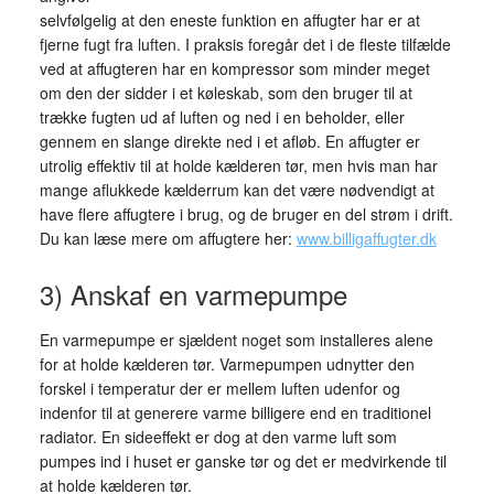
selvfølgelig at den eneste funktion en affugter har er at
fjerne fugt fra luften. I praksis foregår det i de fleste tilfælde
ved at affugteren har en kompressor som minder meget
om den der sidder i et køleskab, som den bruger til at
trække fugten ud af luften og ned i en beholder, eller
gennem en slange direkte ned i et afløb. En affugter er
utrolig effektiv til at holde kælderen tør, men hvis man har
mange aflukkede kælderrum kan det være nødvendigt at
have flere affugtere i brug, og de bruger en del strøm i drift.
Du kan læse mere om affugtere her:
www.billigaffugter.dk
3) Anskaf en varmepumpe
En varmepumpe er sjældent noget som installeres alene
for at holde kælderen tør. Varmepumpen udnytter den
forskel i temperatur der er mellem luften udenfor og
indenfor til at generere varme billigere end en traditionel
radiator. En sideeffekt er dog at den varme luft som
pumpes ind i huset er ganske tør og det er medvirkende til
at holde kælderen tør.