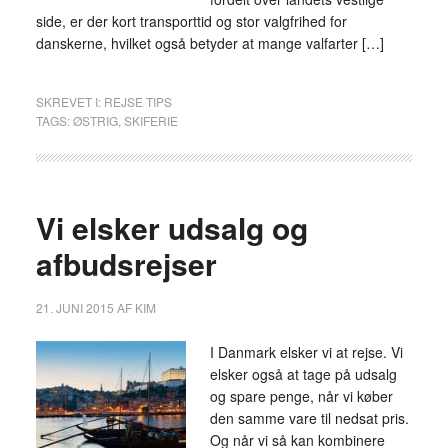
side, er der kort transporttid og stor valgfrihed for
danskerne, hvilket også betyder at mange valfarter […]
SKREVET I:
REJSE TIPS
TAGS:
ØSTRIG
,
SKIFERIE
Vi elsker udsalg og
afbudsrejser
21. JUNI 2015
AF
KIM
I Danmark elsker vi at rejse. Vi
elsker også at tage på udsalg
og spare penge, når vi køber
den samme vare til nedsat pris.
Og når vi så kan kombinere