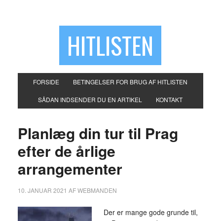
HITLISTEN
FORSIDE
BETINGELSER FOR BRUG AF HITLISTEN
SÅDAN INDSENDER DU EN ARTIKEL
KONTAKT
Planlæg din tur til Prag
efter de årlige
arrangementer
10. JANUAR 2021
AF
WEBMANDEN
Der er mange gode grunde til,