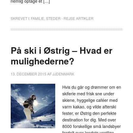
nemlig optage et […]
SKREVET I:
FAMILIE
,
STEDER - REJSE ARTIKLER
På ski i Østrig – Hvad er
mulighederne?
13. DECEMBER 2015
AF
JJDENMARK
Hvis du går og drømmer om en
skiferie med frisk sne under
skiene, hyggelige caféer med
varm kakao, og vilde afterski
fester, er Østrig den perfekte
destination for dig. Med over
8000 forskellige små landsbyer
fordelt over landets vestlige