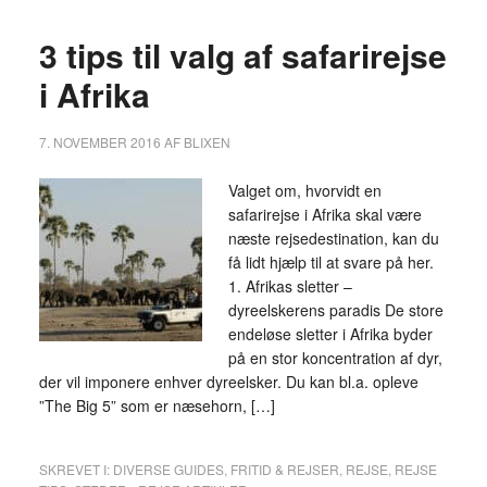
3 tips til valg af safarirejse
i Afrika
7. NOVEMBER 2016
AF
BLIXEN
Valget om, hvorvidt en
safarirejse i Afrika skal være
næste rejsedestination, kan du
få lidt hjælp til at svare på her.
1. Afrikas sletter –
dyreelskerens paradis De store
endeløse sletter i Afrika byder
på en stor koncentration af dyr,
der vil imponere enhver dyreelsker. Du kan bl.a. opleve
”The Big 5” som er næsehorn, […]
SKREVET I:
DIVERSE GUIDES
,
FRITID & REJSER
,
REJSE
,
REJSE