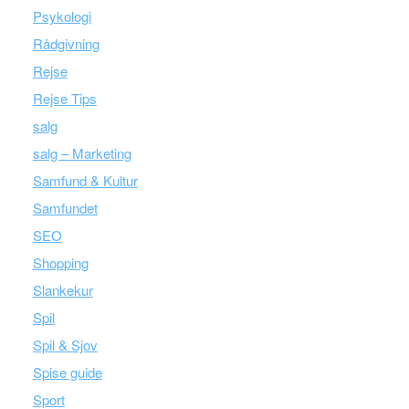
Psykologi
Rådgivning
Rejse
Rejse Tips
salg
salg – Marketing
Samfund & Kultur
Samfundet
SEO
Shopping
Slankekur
Spil
Spil & Sjov
Spise guide
Sport