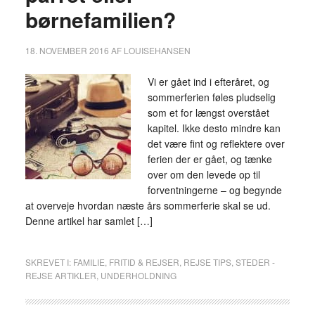
børnefamilien?
18. NOVEMBER 2016
AF
LOUISEHANSEN
Vi er gået ind i efteråret, og
sommerferien føles pludselig
som et for længst overstået
kapitel. Ikke desto mindre kan
det være fint og reflektere over
ferien der er gået, og tænke
over om den levede op til
forventningerne – og begynde
at overveje hvordan næste års sommerferie skal se ud.
Denne artikel har samlet […]
SKREVET I:
FAMILIE
,
FRITID & REJSER
,
REJSE TIPS
,
STEDER -
REJSE ARTIKLER
,
UNDERHOLDNING