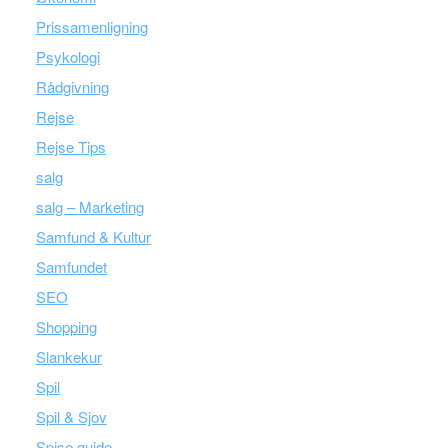
Prissamenligning
Psykologi
Rådgivning
Rejse
Rejse Tips
salg
salg – Marketing
Samfund & Kultur
Samfundet
SEO
Shopping
Slankekur
Spil
Spil & Sjov
Spise guide