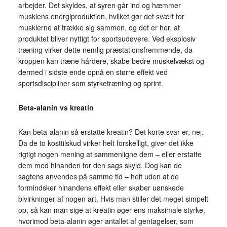
arbejder. Det skyldes, at syren går ind og hæmmer
musklens energiproduktion, hvilket gør det svært for
musklerne at trække sig sammen, og det er her, at
produktet bliver nyttigt for sportsudøvere. Ved eksplosiv
træning virker dette nemlig præstationsfremmende, da
kroppen kan træne hårdere, skabe bedre muskelvækst og
dermed i sidste ende opnå en større effekt ved
sportsdiscipliner som styrketræning og sprint.
Beta-alanin vs kreatin
Kan beta-alanin så erstatte kreatin? Det korte svar er, nej.
Da de to kosttilskud virker helt forskelligt, giver det ikke
rigtigt nogen mening at sammenligne dem – eller erstatte
dem med hinanden for den sags skyld. Dog kan de
sagtens anvendes på samme tid – helt uden at de
formindsker hinandens effekt eller skaber uønskede
bivirkninger af nogen art. Hvis man stiller det meget simpelt
op, så kan man sige at kreatin øger ens maksimale styrke,
hvorimod beta-alanin øger antallet af gentagelser, som