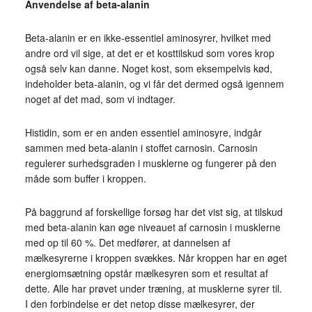
Anvendelse af beta-alanin
Beta-alanin er en ikke-essentiel aminosyrer, hvilket med
andre ord vil sige, at det er et kosttilskud som vores krop
også selv kan danne. Noget kost, som eksempelvis kød,
indeholder beta-alanin, og vi får det dermed også igennem
noget af det mad, som vi indtager.
Histidin, som er en anden essentiel aminosyre, indgår
sammen med beta-alanin i stoffet carnosin. Carnosin
regulerer surhedsgraden i musklerne og fungerer på den
måde som buffer i kroppen.
På baggrund af forskellige forsøg har det vist sig, at tilskud
med beta-alanin kan øge niveauet af carnosin i musklerne
med op til 60 %. Det medfører, at dannelsen af
mælkesyrerne i kroppen svækkes. Når kroppen har en øget
energiomsætning opstår mælkesyren som et resultat af
dette. Alle har prøvet under træning, at musklerne syrer til.
I den forbindelse er det netop disse mælkesyrer, der