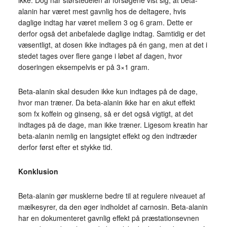
ikke. Dog har størstedelen af forsøgene vist sig, at beta-
alanin har været mest gavnlig hos de deltagere, hvis
daglige indtag har været mellem 3 og 6 gram. Dette er
derfor også det anbefalede daglige indtag. Samtidig er det
væsentligt, at dosen ikke indtages på én gang, men at det i
stedet tages over flere gange i løbet af dagen, hvor
doseringen eksempelvis er på 3×1 gram.
Beta-alanin skal desuden ikke kun indtages på de dage,
hvor man træner. Da beta-alanin ikke har en akut effekt
som fx koffein og ginseng, så er det også vigtigt, at det
indtages på de dage, man ikke træner. Ligesom kreatin har
beta-alanin nemlig en langsigtet effekt og den indtræder
derfor først efter et stykke tid.
Konklusion
Beta-alanin gør musklerne bedre til at regulere niveauet af
mælkesyrer, da den øger indholdet af carnosin. Beta-alanin
har en dokumenteret gavnlig effekt på præstationsevnen