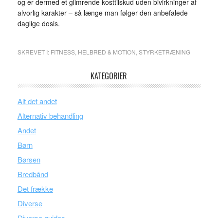
og er dermed et glimrende kosttilskud uden bivirkninger af
alvorlig karakter – så længe man følger den anbefalede
daglige dosis.
SKREVET I:
FITNESS
,
HELBRED & MOTION
,
STYRKETRÆNING
KATEGORIER
Alt det andet
Alternativ behandling
Andet
Børn
Børsen
Bredbånd
Det frække
Diverse
Diverse guides