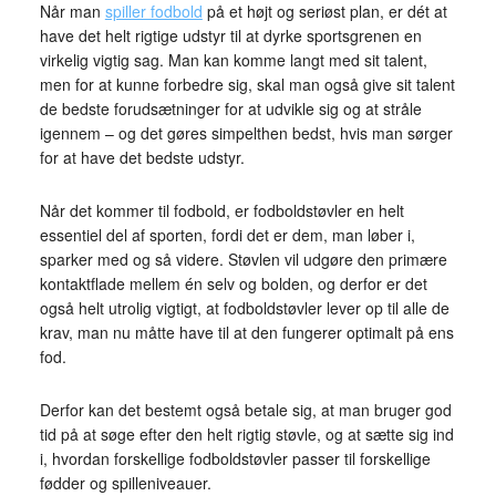
Når man
spiller fodbold
på et højt og seriøst plan, er dét at
have det helt rigtige udstyr til at dyrke sportsgrenen en
virkelig vigtig sag. Man kan komme langt med sit talent,
men for at kunne forbedre sig, skal man også give sit talent
de bedste forudsætninger for at udvikle sig og at stråle
igennem – og det gøres simpelthen bedst, hvis man sørger
for at have det bedste udstyr.
Når det kommer til fodbold, er fodboldstøvler en helt
essentiel del af sporten, fordi det er dem, man løber i,
sparker med og så videre. Støvlen vil udgøre den primære
kontaktflade mellem én selv og bolden, og derfor er det
også helt utrolig vigtigt, at fodboldstøvler lever op til alle de
krav, man nu måtte have til at den fungerer optimalt på ens
fod.
Derfor kan det bestemt også betale sig, at man bruger god
tid på at søge efter den helt rigtig støvle, og at sætte sig ind
i, hvordan forskellige fodboldstøvler passer til forskellige
fødder og spilleniveauer.