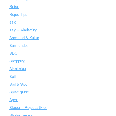
Rejse
Rejse Tips
salg
salg – Marketing
Samfund & Kultur
Samfundet
SEO
Shopping
Slankekur
Spil
Spil & Sjov
Spise guide
Sport
Steder – Rejse artikler
Styrketræning