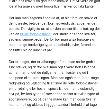
til alle ens krav til en god fodboldstøvle. Det vil være en god
idé at forsøge sig med forskellige mærker og fabrikanter.
Her kan man sagtens finde ud af, at blot fordi en støvle er
den dyreste, betyder det ikke nødvendigvis, at den er den
bedste. Det vigtigste er, at støvlen passer til ens fod, og det
kan en
billige fodboldstøvler
, der stadig er af god kvalitet,
sagtens ramme bedst. Derfor bør man altså forsøge sig
med mange forskellige typer af fodboldstøvler, førend man
beslutter sig og køber ét par.
Der er meget, der er afhængigt af, om man spiller godt i
sine støvler, og derfor skal man også være helt sikker på,
at man har fundet de rigtige, før man kaster sig ud i
kampene eller i træningen. Man kan også med fordel søge
rådgivning og vejledning til at finde de rette fodboldstøvler i
en forretning eller hos en specialist, der har fuldstændig
styr på, hvilken typer af støvler der passer til hvilke typer af
sportsudøvere, og på denne måde kan man også føle, at
man er helt og aldeles i trygge hænder i forhold til at tage