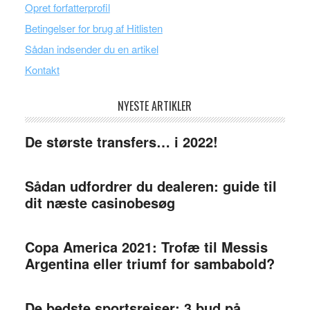
Opret forfatterprofil
Betingelser for brug af Hitlisten
Sådan indsender du en artikel
Kontakt
NYESTE ARTIKLER
De største transfers… i 2022!
Sådan udfordrer du dealeren: guide til
dit næste casinobesøg
Copa America 2021: Trofæ til Messis
Argentina eller triumf for sambabold?
De bedste sportsrejser: 3 bud på