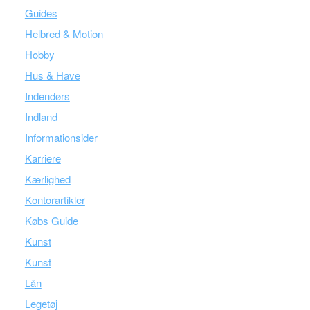
Guides
Helbred & Motion
Hobby
Hus & Have
Indendørs
Indland
Informationsider
Karriere
Kærlighed
Kontorartikler
Købs Guide
Kunst
Kunst
Lån
Legetøj