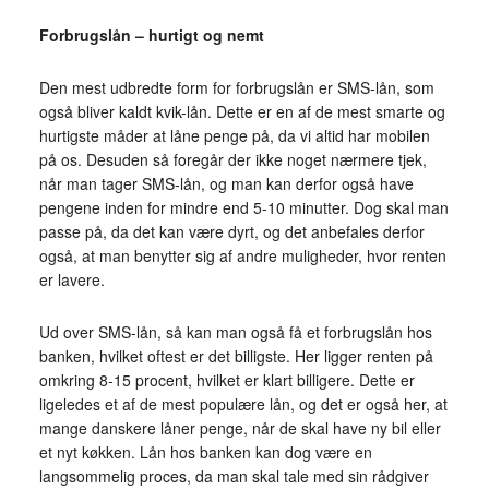
Forbrugslån – hurtigt og nemt
Den mest udbredte form for forbrugslån er SMS-lån, som
også bliver kaldt kvik-lån. Dette er en af de mest smarte og
hurtigste måder at låne penge på, da vi altid har mobilen
på os. Desuden så foregår der ikke noget nærmere tjek,
når man tager SMS-lån, og man kan derfor også have
pengene inden for mindre end 5-10 minutter. Dog skal man
passe på, da det kan være dyrt, og det anbefales derfor
også, at man benytter sig af andre muligheder, hvor renten
er lavere.
Ud over SMS-lån, så kan man også få et forbrugslån hos
banken, hvilket oftest er det billigste. Her ligger renten på
omkring 8-15 procent, hvilket er klart billigere. Dette er
ligeledes et af de mest populære lån, og det er også her, at
mange danskere låner penge, når de skal have ny bil eller
et nyt køkken. Lån hos banken kan dog være en
langsommelig proces, da man skal tale med sin rådgiver