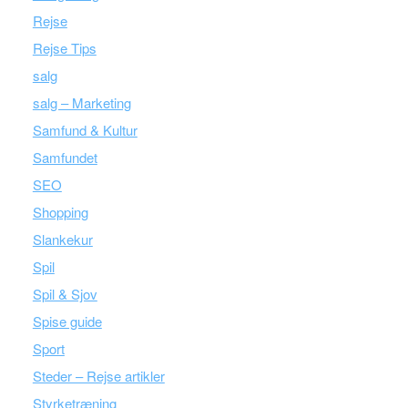
Rejse
Rejse Tips
salg
salg – Marketing
Samfund & Kultur
Samfundet
SEO
Shopping
Slankekur
Spil
Spil & Sjov
Spise guide
Sport
Steder – Rejse artikler
Styrketræning