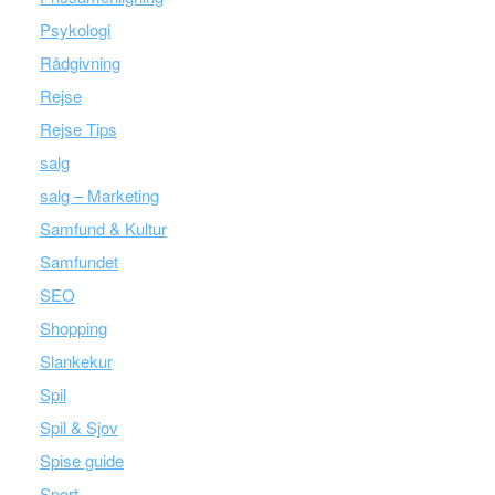
Psykologi
Rådgivning
Rejse
Rejse Tips
salg
salg – Marketing
Samfund & Kultur
Samfundet
SEO
Shopping
Slankekur
Spil
Spil & Sjov
Spise guide
Sport