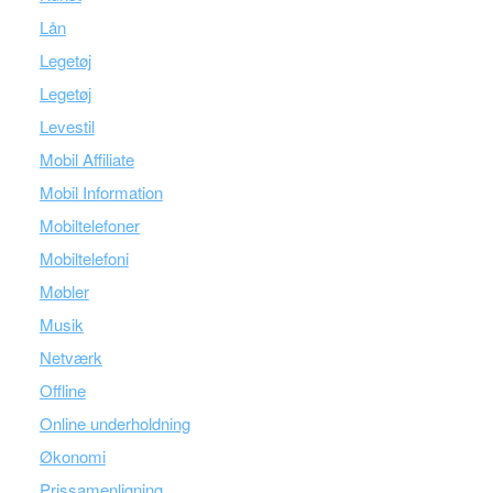
Lån
Legetøj
Legetøj
Levestil
Mobil Affiliate
Mobil Information
Mobiltelefoner
Mobiltelefoni
Møbler
Musik
Netværk
Offline
Online underholdning
Økonomi
Prissamenligning