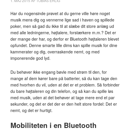
1. MAJ 2015
AF
TOBIAS EHLIG
Har du nogensinde prøvet at du gerne ville høre noget
musik mens dig og vennerne lige sad i haven og spillede
poker, men så gad du ikke til at slæbe dit store anlæg ud
med alle ledningerne, højtalere, forstærkere m.m.? Det er
der mange der har, og derfor er Bluetooth højtaleren blevet
opfundet. Denne smarte lille dims kan spille musik for dine
kammerater og dig, overraskende nemt, og med
imponerende god lyd.
Du behøver ikke engang bøvle med strøm til den, for
mange af dem kører bare på batterier, så du kan tage den
med hvorhen du vil, uden at det er et problem. Så forbinder
du bare højtaleren og din telefon, og så kan du spille løs
med musik, uden at det behøver at tage mere end et par
sekunder, og det er det der er den helt store fordel: Det er
nemt, og det er hurtigt.
Mobiliteten i en Bluetooth