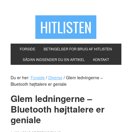
HITLISTEN
FORSIDE
BETINGELSER FOR BRUG AF HITLISTEN
SÅDAN INDSENDER DU EN ARTIKEL
KONTAKT
Du er her:
Forside
/
Diverse
/
Glem ledningerne –
Bluetooth højttalere er geniale
Glem ledningerne –
Bluetooth højttalere er
geniale