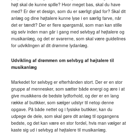
højt skal de kunne spille? Hvor meget bas, skal du have
med? Er der et design, som du er særligt glad for? Skal dit
anlæg og dine højtalere kunne lyse i en særlig farve, når
det er tændt? Der er flere spørgsmål, som man kan stille
sig selv inden man går i gang med selvbyg af højtalere og
musikanlæg, og det er svarerne, som skal være guidelines
for udviklingen af dit drømme lydanlæg.
Udvikling af drømmen om selvbyg af højtalere til
musikanlæg
Markedet for selvbyg er efterhånden stort. Der er en stor
gruppe af mennesker, som sætter både energi og ære i at
give musikkens de bedste lydforhold, og der er en lang
række af butikker, som sælger udstyr til netop denne
opgave. På både nettet og i fysiske butikker, kan du
udpege de dele, som skal gøre dit anlæg til opgangens
bedste, og det kan være en stor fordel, hvis man vælger at
kaste sig ud i selvbyg af højtalere til musikanlæg.