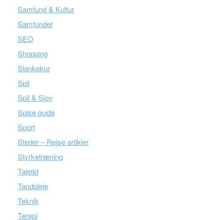
Samfund & Kultur
Samfundet
SEO
Shopping
Slankekur
Spil
Spil & Sjov
Spise guide
Sport
Steder – Rejse artikler
Styrketræning
Taletid
Tandpleje
Teknik
Terapi