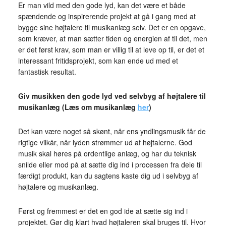
Er man vild med den gode lyd, kan det være et både
spændende og inspirerende projekt at gå i gang med at
bygge sine højtalere til musikanlæg selv. Det er en opgave,
som kræver, at man sætter tiden og energien af til det, men
er det først krav, som man er villig til at leve op til, er det et
interessant fritidsprojekt, som kan ende ud med et
fantastisk resultat.
Giv musikken den gode lyd ved selvbyg af højtalere til
musikanlæg (Læs om musikanlæg
her
)
Det kan være noget så skønt, når ens yndlingsmusik får de
rigtige vilkår, når lyden strømmer ud af højtalerne. God
musik skal høres på ordentlige anlæg, og har du teknisk
snilde eller mod på at sætte dig ind i processen fra dele til
færdigt produkt, kan du sagtens kaste dig ud i selvbyg af
højtalere og musikanlæg.
Først og fremmest er det en god ide at sætte sig ind i
projektet. Gør dig klart hvad højtaleren skal bruges til. Hvor