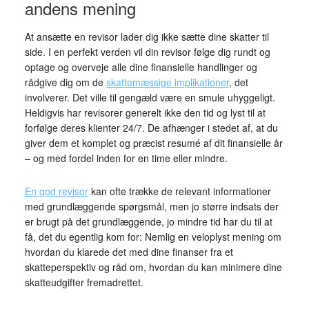
andens mening
At ansætte en revisor lader dig ikke sætte dine skatter til
side. I en perfekt verden vil din revisor følge dig rundt og
optage og overveje alle dine finansielle handlinger og
rådgive dig om de
skattemæssige implikationer
, det
involverer. Det ville til gengæld være en smule uhyggeligt.
Heldigvis har revisorer generelt ikke den tid og lyst til at
forfølge deres klienter 24/7. De afhænger i stedet af, at du
giver dem et komplet og præcist resumé af dit finansielle år
– og med fordel inden for en time eller mindre.
En god revisor
kan ofte trække de relevant informationer
med grundlæggende spørgsmål, men jo større indsats der
er brugt på det grundlæggende, jo mindre tid har du til at
få, det du egentlig kom for: Nemlig en veloplyst mening om
hvordan du klarede det med dine finanser fra et
skatteperspektiv og råd om, hvordan du kan minimere dine
skatteudgifter fremadrettet.