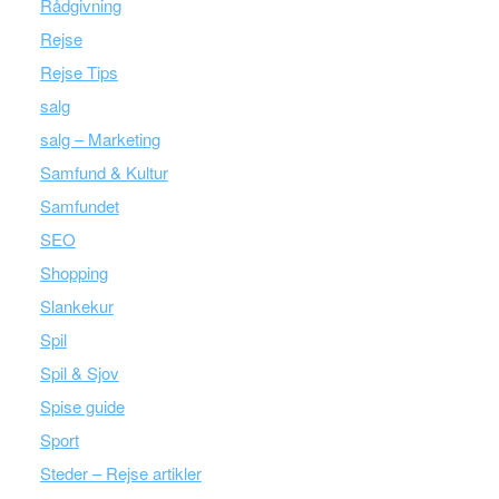
Rådgivning
Rejse
Rejse Tips
salg
salg – Marketing
Samfund & Kultur
Samfundet
SEO
Shopping
Slankekur
Spil
Spil & Sjov
Spise guide
Sport
Steder – Rejse artikler