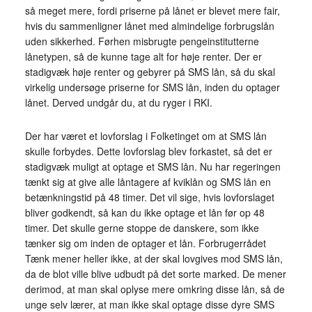
så meget mere, fordi priserne på lånet er blevet mere fair,
hvis du sammenligner lånet med almindelige forbrugslån
uden sikkerhed. Førhen misbrugte pengeinstitutterne
lånetypen, så de kunne tage alt for høje renter. Der er
stadigvæk høje renter og gebyrer på SMS lån, så du skal
virkelig undersøge priserne for SMS lån, inden du optager
lånet. Derved undgår du, at du ryger i RKI.
Der har været et lovforslag i Folketinget om at SMS lån
skulle forbydes. Dette lovforslag blev forkastet, så det er
stadigvæk muligt at optage et SMS lån. Nu har regeringen
tænkt sig at give alle låntagere af kviklån og SMS lån en
betænkningstid på 48 timer. Det vil sige, hvis lovforslaget
bliver godkendt, så kan du ikke optage et lån før op 48
timer. Det skulle gerne stoppe de danskere, som ikke
tænker sig om inden de optager et lån. Forbrugerrådet
Tænk mener heller ikke, at der skal lovgives mod SMS lån,
da de blot ville blive udbudt på det sorte marked. De mener
derimod, at man skal oplyse mere omkring disse lån, så de
unge selv lærer, at man ikke skal optage disse dyre SMS