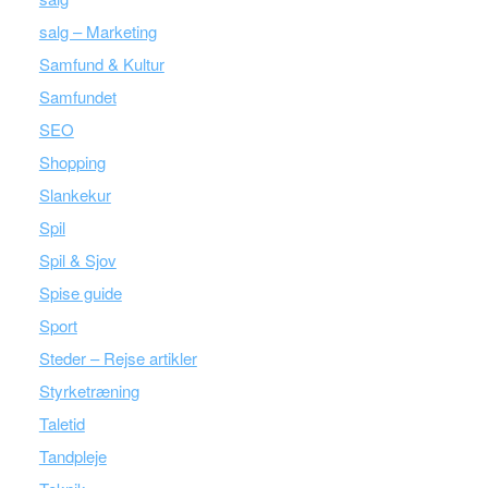
salg – Marketing
Samfund & Kultur
Samfundet
SEO
Shopping
Slankekur
Spil
Spil & Sjov
Spise guide
Sport
Steder – Rejse artikler
Styrketræning
Taletid
Tandpleje