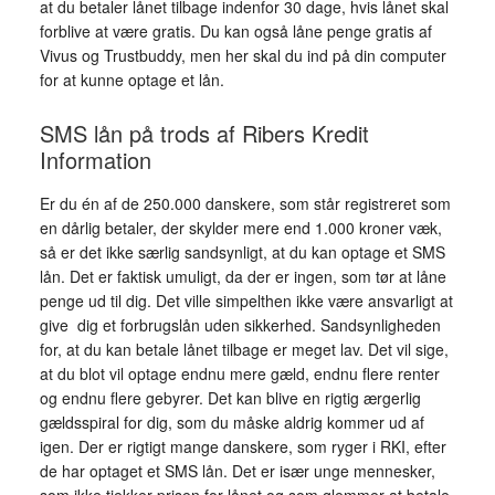
at du betaler lånet tilbage indenfor 30 dage, hvis lånet skal
forblive at være gratis. Du kan også låne penge gratis af
Vivus og Trustbuddy, men her skal du ind på din computer
for at kunne optage et lån.
SMS lån på trods af Ribers Kredit
Information
Er du én af de 250.000 danskere, som står registreret som
en dårlig betaler, der skylder mere end 1.000 kroner væk,
så er det ikke særlig sandsynligt, at du kan optage et SMS
lån. Det er faktisk umuligt, da der er ingen, som tør at låne
penge ud til dig. Det ville simpelthen ikke være ansvarligt at
give dig et forbrugslån uden sikkerhed. Sandsynligheden
for, at du kan betale lånet tilbage er meget lav. Det vil sige,
at du blot vil optage endnu mere gæld, endnu flere renter
og endnu flere gebyrer. Det kan blive en rigtig ærgerlig
gældsspiral for dig, som du måske aldrig kommer ud af
igen. Der er rigtigt mange danskere, som ryger i RKI, efter
de har optaget et SMS lån. Det er især unge mennesker,