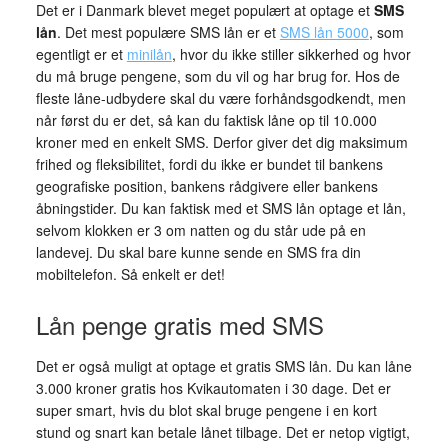
Det er i Danmark blevet meget populært at optage et
SMS
lån
. Det mest populære SMS lån er et
SMS lån 5000
, som
egentligt er et
minilån
, hvor du ikke stiller sikkerhed og hvor
du må bruge pengene, som du vil og har brug for. Hos de
fleste låne-udbydere skal du være forhåndsgodkendt, men
når først du er det, så kan du faktisk låne op til 10.000
kroner med en enkelt SMS. Derfor giver det dig maksimum
frihed og fleksibilitet, fordi du ikke er bundet til bankens
geografiske position, bankens rådgivere eller bankens
åbningstider. Du kan faktisk med et SMS lån optage et lån,
selvom klokken er 3 om natten og du står ude på en
landevej. Du skal bare kunne sende en SMS fra din
mobiltelefon. Så enkelt er det!
Lån penge gratis med SMS
Det er også muligt at optage et gratis SMS lån. Du kan låne
3.000 kroner gratis hos Kvikautomaten i 30 dage. Det er
super smart, hvis du blot skal bruge pengene i en kort
stund og snart kan betale lånet tilbage. Det er netop vigtigt,