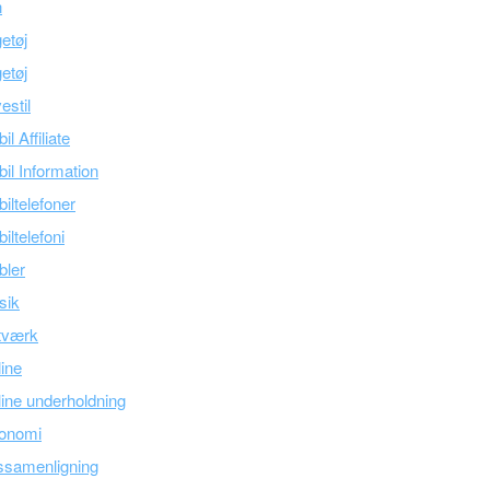
n
etøj
etøj
estil
il Affiliate
il Information
iltelefoner
iltelefoni
bler
sik
tværk
line
ine underholdning
onomi
ssamenligning