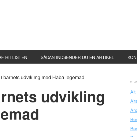
F HITLISTEN
SÅDAN INDSENDER DU EN ARTIKEL
KON
i barnets udvikling med Haba legemad
rnets udvikling
Alt
Alt
gemad
An
Bø
Bø