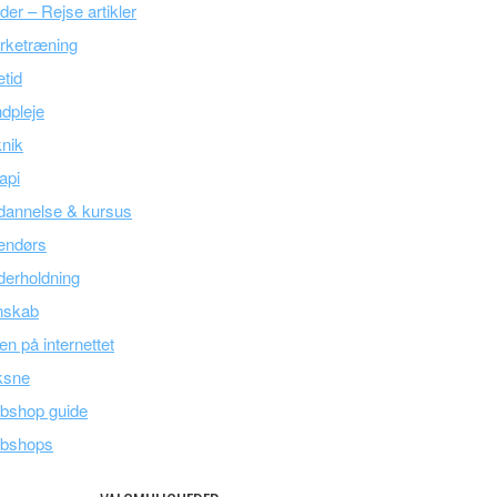
der – Rejse artikler
rketræning
etid
dpleje
nik
api
dannelse & kursus
endørs
erholdning
nskab
en på internettet
ksne
bshop guide
bshops