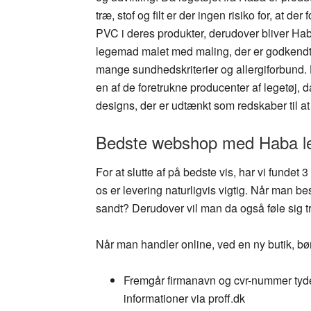
træ, stof og filt er der ingen risiko for, at der 
PVC i deres produkter, derudover bliver Ha
legemad malet med maling, der er godkendt 
mange sundhedskriterier og allergiforbund.
en af de foretrukne producenter af legetøj,
designs, der er udtænkt som redskaber til at
Bedste webshop med Haba 
For at slutte af på bedste vis, har vi fund
os er levering naturligvis vigtig. Når man be
sandt? Derudover vil man da også føle sig tr
Når man handler online, ved en ny butik, bø
Fremgår firmanavn og cvr-nummer tydeli
informationer via proff.dk