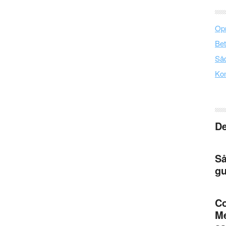
Opr
Bet
Såd
Kon
De
Så
gu
Co
Me