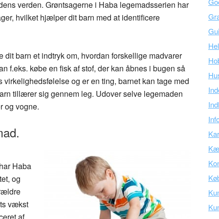
Go
ghedens verden. Grøntsagerne i Haba legemadsserien har
Gra
r, hvilket hjælper dit barn med at identificere
Gu
Hel
 dit barn et indtryk om, hvordan forskellige madvarer
Ho
 f.eks. købe en fisk af stof, der kan åbnes i bugen så
Hu
 virkelighedsfølelse og er en ting, barnet kan tage med
Ind
barn tillærer sig gennem leg. Udover selve legemaden
Ind
r og vogne.
Inf
mad.
Kar
Kær
Kon
8 har Haba
Kø
tet, og
rældre
Ku
ets vækst
Ku
ceret af