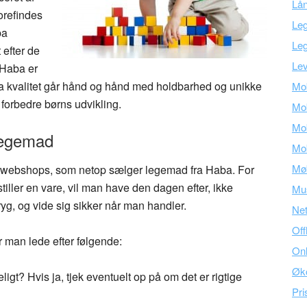
Lå
forefindes
Leg
ba
Leg
efter de
Lev
 Haba er
 da kvalitet går hånd og hånd med holdbarhed og unikke
Mob
 forbedre børns udvikling.
Mob
Mob
legemad
Mob
Mø
et 3 webshops, som netop sælger legemad fra Haba. For
stiller en vare, vil man have den dagen efter, ikke
Mu
yg, og vide sig sikker når man handler.
Ne
Off
r man lede efter følgende:
Onl
Øk
gt? Hvis ja, tjek eventuelt op på om det er rigtige
Pri