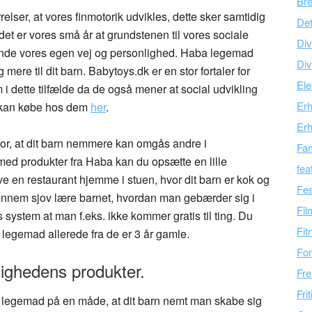
Br
lser, at vores finmotorik udvikles, dette sker samtidig
Det
t er vores små år at grundstenen til vores sociale
Div
finde vores egen vej og personlighed. Haba legemad
Div
 mere til dit barn. Babytoys.dk er en stor fortaler for
Ele
 i dette tilfælde da de også mener at social udvikling
Er
 kan købe hos dem
her
.
Erh
for, at dit barn nemmere kan omgås andre i
Fam
ed produkter fra Haba kan du opsætte en lille
fea
e en restaurant hjemme i stuen, hvor dit barn er kok og
Fes
nnem sjov lære barnet, hvordan man gebærder sig i
Fil
 system at man f.eks. ikke kommer gratis til ting. Du
Fit
 legemad allerede fra de er 3 år gamle.
For
lighedens produkter.
Fre
Fri
 legemad på en måde, at dit barn nemt man skabe sig