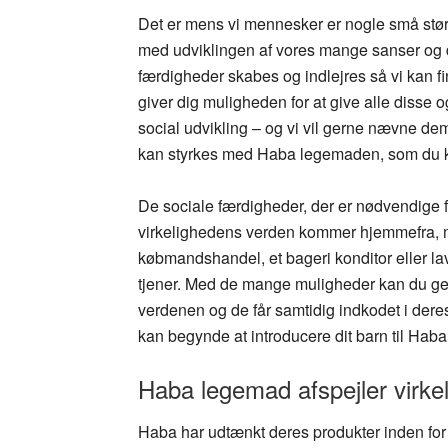
Det er mens vi mennesker er nogle små større
med udviklingen af vores mange sanser og de
færdigheder skabes og indlejres så vi kan 
giver dig muligheden for at give alle disse og
social udvikling – og vi vil gerne nævne dem
kan styrkes med Haba legemaden, som du
De sociale færdigheder, der er nødvendige 
virkelighedens verden kommer hjemmefra, m
købmandshandel, et bageri konditor eller lav
tjener. Med de mange muligheder kan du ge
verdenen og de får samtidig indkodet i deres
kan begynde at introducere dit barn til Haba
Haba legemad afspejler virke
Haba har udtænkt deres produkter inden for