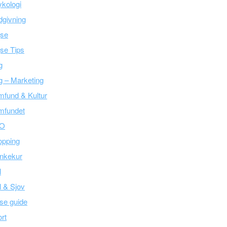
kologi
givning
jse
se Tips
g
g – Marketing
fund & Kultur
mfundet
O
opping
nkekur
l
l & Sjov
se guide
rt