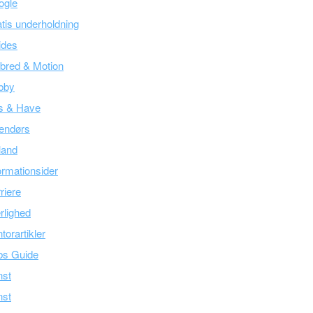
ogle
tis underholdning
ides
bred & Motion
bby
s & Have
endørs
land
ormationsider
riere
lighed
torartikler
bs Guide
nst
nst