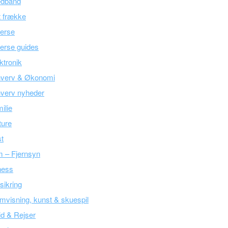
edbånd
 frække
erse
erse guides
ktronik
hverv & Økonomi
verv nyheder
ilie
ture
t
m – Fjernsyn
ness
sikring
mvisning, kunst & skuespil
tid & Rejser