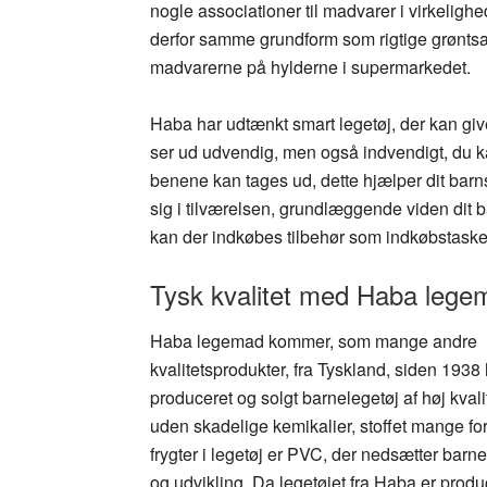
nogle associationer til madvarer i virkeli
derfor samme grundform som rigtige grøntsage
madvarerne på hylderne i supermarkedet.
Haba har udtænkt smart legetøj, der kan give
ser ud udvendig, men også indvendigt, du kan
benene kan tages ud, dette hjælper dit barns
sig i tilværelsen, grundlæggende viden dit 
kan der indkøbes tilbehør som indkøbstaske
Tysk kvalitet med Haba lege
Haba legemad kommer, som mange andre
kvalitetsprodukter, fra Tyskland, siden 193
produceret og solgt barnelegetøj af høj kvali
uden skadelige kemikalier, stoffet mange fo
frygter i legetøj er PVC, der nedsætter barn
og udvikling. Da legetøjet fra Haba er produ