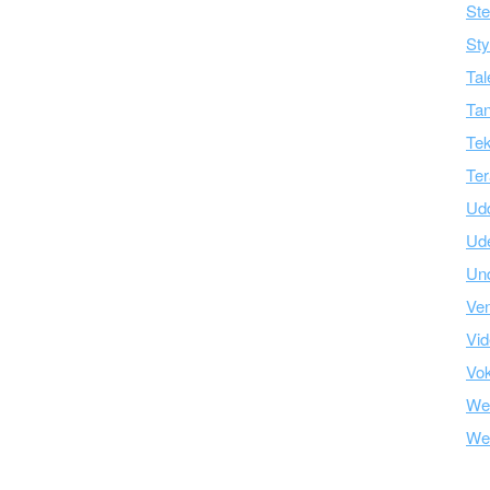
Ste
Sty
Tal
Tan
Tek
Ter
Ud
Ud
Und
Ve
Vid
Vo
We
We