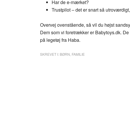
Har de e-mærket?
Trustpilot – det er snart så utroværdigt,
Overvej ovenstående, så vil du højst sandsyn
Dem som vi foretrækker er Babytoys.dk. De h
på legetøj fra Haba.
SKREVET I:
BØRN
,
FAMILIE