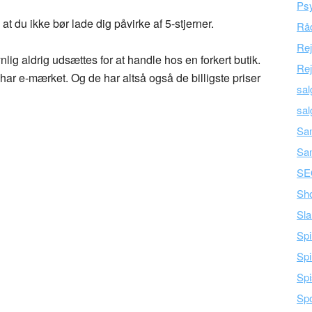
Psy
 at du ikke bør lade dig påvirke af 5-stjerner.
Råd
Re
lig aldrig udsættes for at handle hos en forkert butik.
Rej
ar e-mærket. Og de har altså også de billigste priser
sal
sal
Sam
Sa
SE
Sh
Sla
Spi
Spi
Spi
Spo