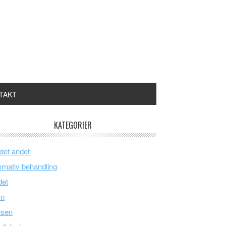
TAKT
KATEGORIER
 det andet
ernativ behandling
det
rn
rsen