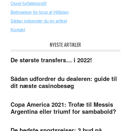
Opret forfatterprofil
Betingelser for brug af Hitlisten
Sådan indsender du en artikel
Kontakt
NYESTE ARTIKLER
De største transfers… i 2022!
Sådan udfordrer du dealeren: guide til
dit næste casinobesøg
Copa America 2021: Trofæ til Messis
Argentina eller triumf for sambabold?
De bedste sportsrejser: 3 bud på