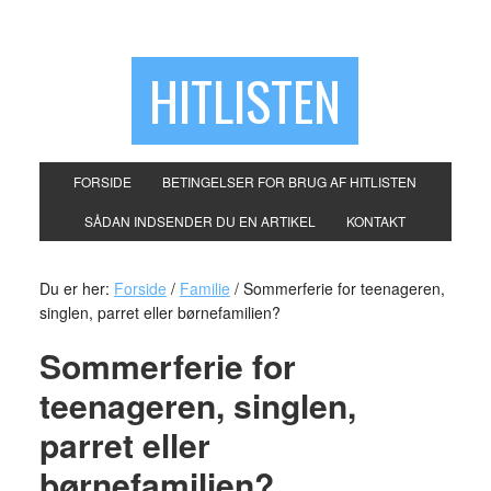
HITLISTEN
FORSIDE
BETINGELSER FOR BRUG AF HITLISTEN
SÅDAN INDSENDER DU EN ARTIKEL
KONTAKT
Du er her:
Forside
/
Familie
/
Sommerferie for teenageren,
singlen, parret eller børnefamilien?
Sommerferie for
teenageren, singlen,
parret eller
børnefamilien?