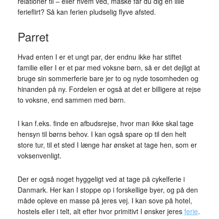
relationer til – eller hvem ved, måske får du dig en lille
ferieflirt? Så kan ferien pludselig flyve afsted.
Parret
Hvad enten I er et ungt par, der endnu ikke har stiftet
familie eller I er et par med voksne børn, så er det dejligt at
bruge sin sommerferie bare jer to og nyde tosomheden og
hinanden på ny. Fordelen er også at det er billigere at rejse
to voksne, end sammen med børn.
I kan f.eks. finde en afbudsrejse, hvor man ikke skal tage
hensyn til børns behov. I kan også spare op til den helt
store tur, til et sted I længe har ønsket at tage hen, som er
voksenvenligt.
Der er også noget hyggeligt ved at tage på cykelferie i
Danmark. Her kan I stoppe op i forskellige byer, og på den
måde opleve en masse på jeres vej. I kan sove på hotel,
hostels eller i telt, alt efter hvor primitivt I ønsker jeres
ferie
.