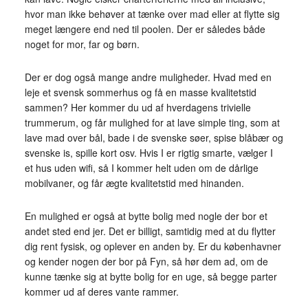
hvor man ikke behøver at tænke over mad eller at flytte sig
meget længere end ned til poolen. Der er således både
noget for mor, far og børn.
Der er dog også mange andre muligheder. Hvad med en
leje et svensk sommerhus og få en masse kvalitetstid
sammen? Her kommer du ud af hverdagens trivielle
trummerum, og får mulighed for at lave simple ting, som at
lave mad over bål, bade i de svenske søer, spise blåbær og
svenske is, spille kort osv. Hvis I er rigtig smarte, vælger I
et hus uden wifi, så I kommer helt uden om de dårlige
mobilvaner, og får ægte kvalitetstid med hinanden.
En mulighed er også at bytte bolig med nogle der bor et
andet sted end jer. Det er billigt, samtidig med at du flytter
dig rent fysisk, og oplever en anden by. Er du københavner
og kender nogen der bor på Fyn, så hør dem ad, om de
kunne tænke sig at bytte bolig for en uge, så begge parter
kommer ud af deres vante rammer.