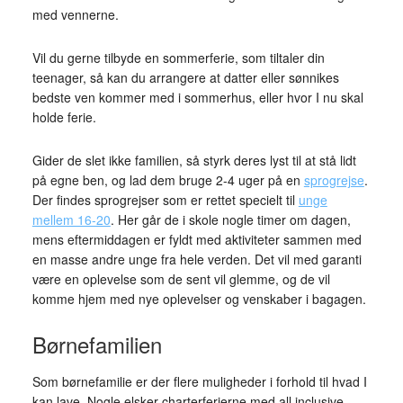
med vennerne.
Vil du gerne tilbyde en sommerferie, som tiltaler din
teenager, så kan du arrangere at datter eller sønnikes
bedste ven kommer med i sommerhus, eller hvor I nu skal
holde ferie.
Gider de slet ikke familien, så styrk deres lyst til at stå lidt
på egne ben, og lad dem bruge 2-4 uger på en
sprogrejse
.
Der findes sprogrejser som er rettet specielt til
unge
mellem 16-20
. Her går de i skole nogle timer om dagen,
mens eftermiddagen er fyldt med aktiviteter sammen med
en masse andre unge fra hele verden. Det vil med garanti
være en oplevelse som de sent vil glemme, og de vil
komme hjem med nye oplevelser og venskaber i bagagen.
Børnefamilien
Som børnefamilie er der flere muligheder i forhold til hvad I
kan lave. Nogle elsker charterferierne med all inclusive,