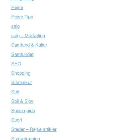
Rejse
Rejse Tips
salg
salg – Marketing
Samfund & Kultur
Samfundet
SEO
Shopping
Slankekur
Spil
Spil & Sjov
Spise guide
Sport
Steder – Rejse artikler
Styrketræning