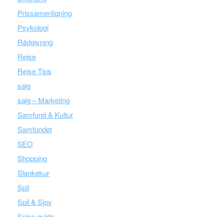
Prissamenligning
Psykologi
Rådgivning
Rejse
Rejse Tips
salg
salg – Marketing
Samfund & Kultur
Samfundet
SEO
Shopping
Slankekur
Spil
Spil & Sjov
Spise guide