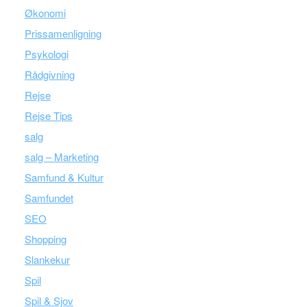
Økonomi
Prissamenligning
Psykologi
Rådgivning
Rejse
Rejse Tips
salg
salg – Marketing
Samfund & Kultur
Samfundet
SEO
Shopping
Slankekur
Spil
Spil & Sjov