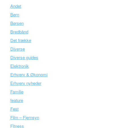
Andet
Børn
Børsen
Bredbånd
Det frække
Diverse
Diverse guides
Elektronik
Erhverv & Økonomi
Erhverv nyheder
Familie
feature
Fest
Film – Fjernsyn
Fitness