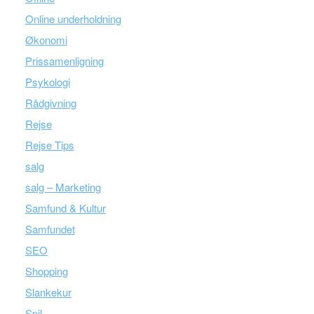
Online underholdning
Økonomi
Prissamenligning
Psykologi
Rådgivning
Rejse
Rejse Tips
salg
salg – Marketing
Samfund & Kultur
Samfundet
SEO
Shopping
Slankekur
Spil