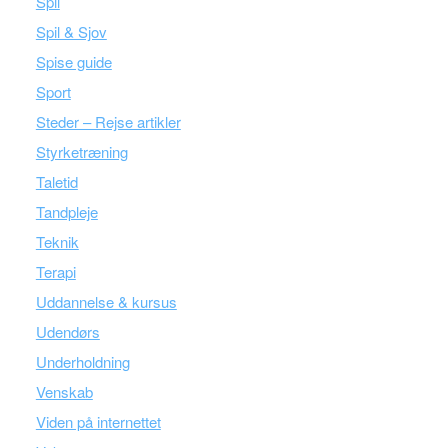
Spil
Spil & Sjov
Spise guide
Sport
Steder – Rejse artikler
Styrketræning
Taletid
Tandpleje
Teknik
Terapi
Uddannelse & kursus
Udendørs
Underholdning
Venskab
Viden på internettet