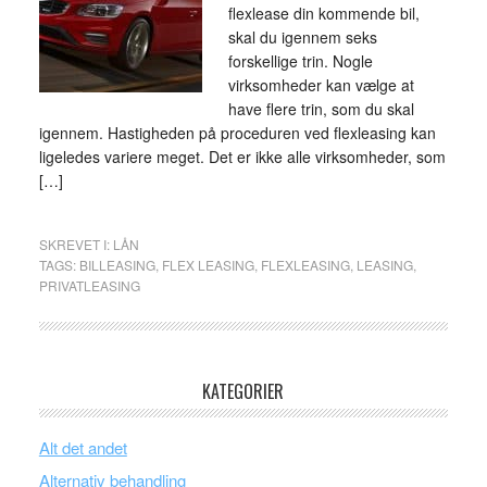
flexlease din kommende bil,
skal du igennem seks
forskellige trin. Nogle
virksomheder kan vælge at
have flere trin, som du skal
igennem. Hastigheden på proceduren ved flexleasing kan
ligeledes variere meget. Det er ikke alle virksomheder, som
[…]
SKREVET I:
LÅN
TAGS:
BILLEASING
,
FLEX LEASING
,
FLEXLEASING
,
LEASING
,
PRIVATLEASING
KATEGORIER
Alt det andet
Alternativ behandling