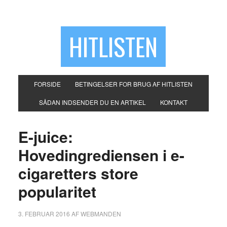
HITLISTEN
FORSIDE
BETINGELSER FOR BRUG AF HITLISTEN
SÅDAN INDSENDER DU EN ARTIKEL
KONTAKT
E-juice:
Hovedingrediensen i e-
cigaretters store
popularitet
3. FEBRUAR 2016
AF
WEBMANDEN