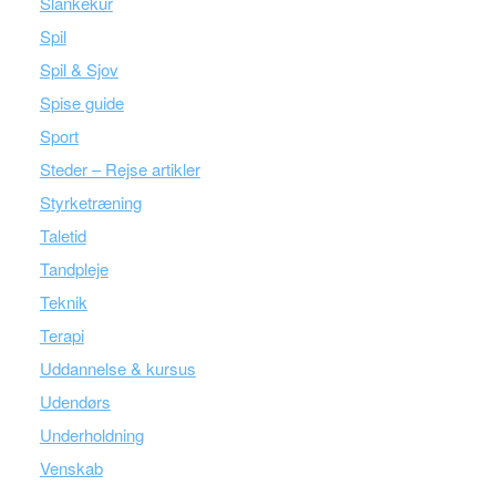
Slankekur
Spil
Spil & Sjov
Spise guide
Sport
Steder – Rejse artikler
Styrketræning
Taletid
Tandpleje
Teknik
Terapi
Uddannelse & kursus
Udendørs
Underholdning
Venskab