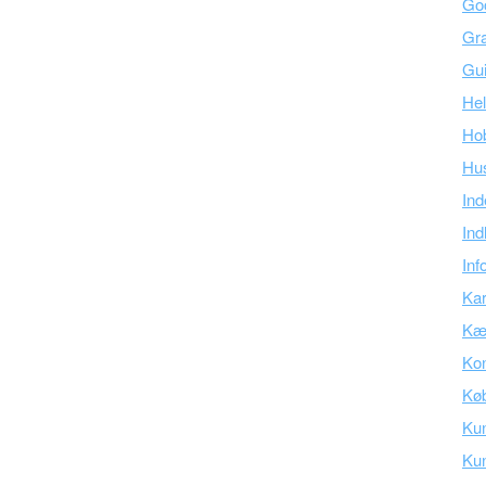
Go
Gra
Gu
Hel
Ho
Hu
Ind
Ind
Inf
Kar
Kær
Kon
Kø
Ku
Ku