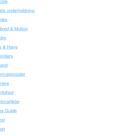
ogle
tis underholdning
ides
bred & Motion
bby
s & Have
endørs
land
ormationsider
riere
lighed
torartikler
bs Guide
nst
nst