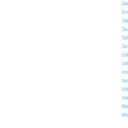
Ste
Sty
Tal
Tan
Tek
Ter
Ud
Ud
Und
Ve
Vid
Vo
We
We