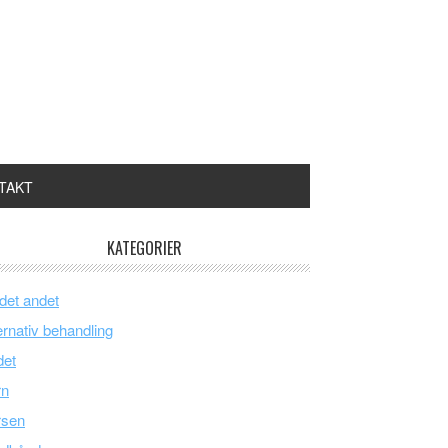
TAKT
KATEGORIER
 det andet
ernativ behandling
det
rn
rsen