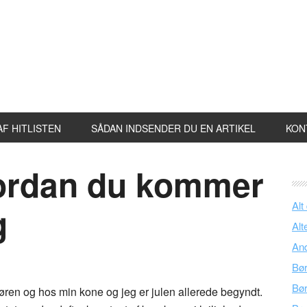
F HITLISTEN
SÅDAN INDSENDER DU EN ARTIKEL
KON
hvordan du kommer
Alt
g
Alt
An
Bø
Bø
 døren og hos min kone og jeg er julen allerede begyndt.