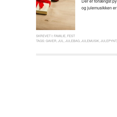
Der er forlængst py
og julemusikken er 
SKREVET I:
FAMILIE
,
FEST
TAGS:
GAVER
,
JUL
,
JULEBAG
,
JULEMUSIK
,
JULEPYNT