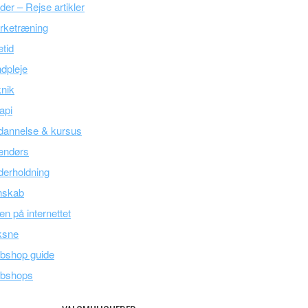
der – Rejse artikler
rketræning
etid
dpleje
nik
api
dannelse & kursus
endørs
erholdning
nskab
en på internettet
ksne
bshop guide
bshops