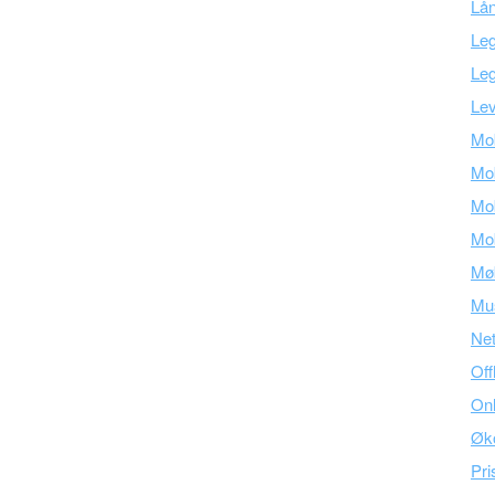
Lå
Leg
Leg
Lev
Mob
Mob
Mob
Mob
Mø
Mu
Ne
Off
Onl
Øk
Pri