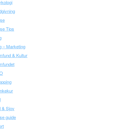
kologi
givning
jse
se Tips
g
g – Marketing
fund & Kultur
mfundet
O
opping
nkekur
l
l & Sjov
se guide
rt