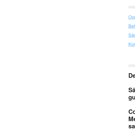
Opr
Bet
Såd
Kon
De
Så
gu
Co
Me
s