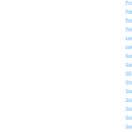
Psy
Råd
Re
Rej
sal
sal
Sam
Sa
SE
Sh
Sla
Spi
Spi
Spi
Spo