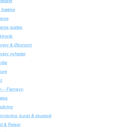
edbånd
 frække
erse
erse guides
ktronik
hverv & Økonomi
verv nyheder
ilie
ture
t
m – Fjernsyn
ness
sikring
mvisning, kunst & skuespil
tid & Rejser