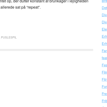
Br
ntet op, der dufter konstant af brunkager i lejligheden
allerede sat på “repeat”.
Det
Div
Div
Ele
Er
,
PUSLESPIL
Erh
Fam
fea
Fes
Fil
Fit
For
Fre
Fri