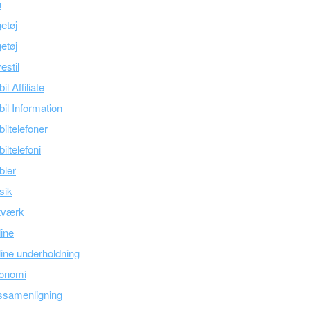
n
etøj
etøj
estil
il Affiliate
il Information
iltelefoner
iltelefoni
bler
sik
tværk
line
ine underholdning
onomi
ssamenligning