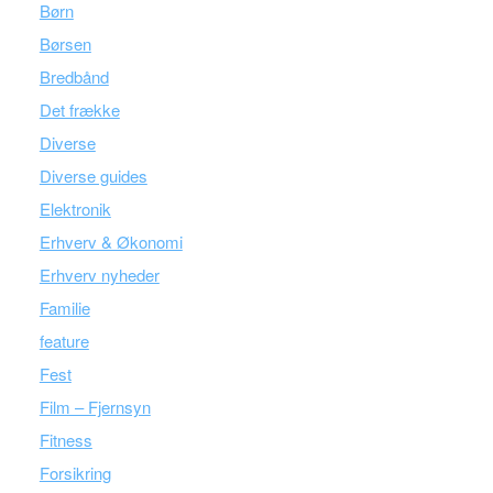
Børn
Børsen
Bredbånd
Det frække
Diverse
Diverse guides
Elektronik
Erhverv & Økonomi
Erhverv nyheder
Familie
feature
Fest
Film – Fjernsyn
Fitness
Forsikring