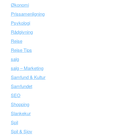
Økonomi
Prissamenligning
Psykologi
Rådgivning
Rejse
Rejse Tips
salg
salg – Marketing
Samfund & Kultur
Samfundet
SEO
Shopping
Slankekur
Spil
Spil & Sjov