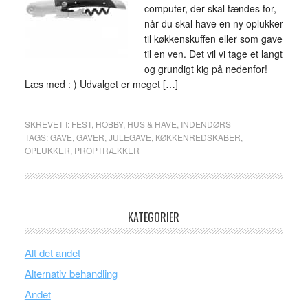
computer, der skal tændes for,
når du skal have en ny oplukker
til køkkenskuffen eller som gave
til en ven. Det vil vi tage et langt
og grundigt kig på nedenfor!
Læs med : ) Udvalget er meget […]
SKREVET I:
FEST
,
HOBBY
,
HUS & HAVE
,
INDENDØRS
TAGS:
GAVE
,
GAVER
,
JULEGAVE
,
KØKKENREDSKABER
,
OPLUKKER
,
PROPTRÆKKER
KATEGORIER
Alt det andet
Alternativ behandling
Andet