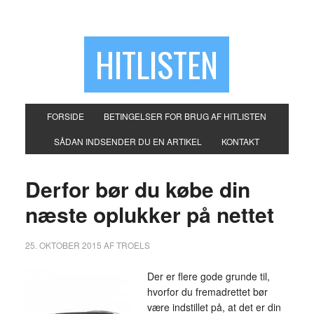
HITLISTEN
FORSIDE
BETINGELSER FOR BRUG AF HITLISTEN
SÅDAN INDSENDER DU EN ARTIKEL
KONTAKT
Derfor bør du købe din
næste oplukker på nettet
25. OKTOBER 2015
AF
TROELS
Der er flere gode grunde til,
hvorfor du fremadrettet bør
være indstillet på, at det er din