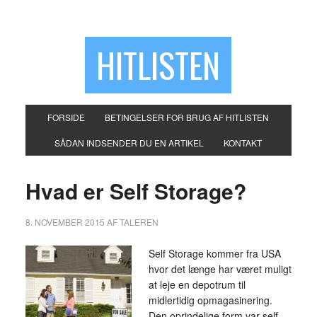
HITLISTEN
FORSIDE
BETINGELSER FOR BRUG AF HITLISTEN
SÅDAN INDSENDER DU EN ARTIKEL
KONTAKT
Hvad er Self Storage?
8. NOVEMBER 2015
AF
TALEREN
Self Storage kommer fra USA
hvor det længe har været muligt
at leje en depotrum til
midlertidig opmagasinering.
Den oprindelige form var self-