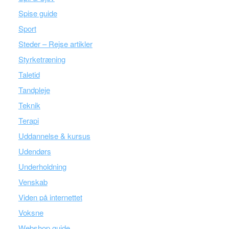
Spise guide
Sport
Steder – Rejse artikler
Styrketræning
Taletid
Tandpleje
Teknik
Terapi
Uddannelse & kursus
Udendørs
Underholdning
Venskab
Viden på internettet
Voksne
Webshop guide