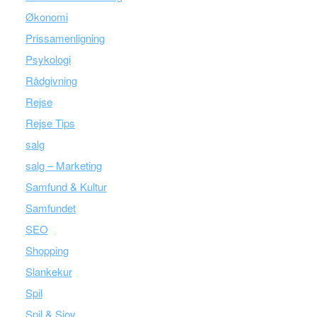
Økonomi
Prissamenligning
Psykologi
Rådgivning
Rejse
Rejse Tips
salg
salg – Marketing
Samfund & Kultur
Samfundet
SEO
Shopping
Slankekur
Spil
Spil & Sjov