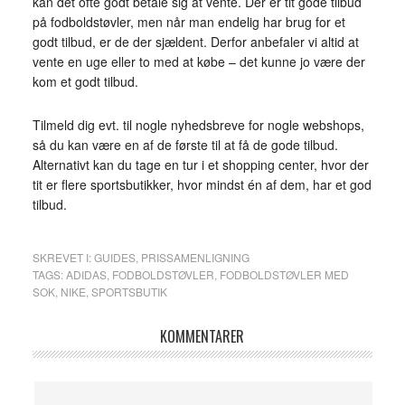
kan det ofte godt betale sig at vente. Der er tit gode tilbud
på fodboldstøvler, men når man endelig har brug for et
godt tilbud, er de der sjældent. Derfor anbefaler vi altid at
vente en uge eller to med at købe – det kunne jo være der
kom et godt tilbud.
Tilmeld dig evt. til nogle nyhedsbreve for nogle webshops,
så du kan være en af de første til at få de gode tilbud.
Alternativt kan du tage en tur i et shopping center, hvor der
tit er flere sportsbutikker, hvor mindst én af dem, har et god
tilbud.
SKREVET I:
GUIDES
,
PRISSAMENLIGNING
TAGS:
ADIDAS
,
FODBOLDSTØVLER
,
FODBOLDSTØVLER MED
SOK
,
NIKE
,
SPORTSBUTIK
KOMMENTARER