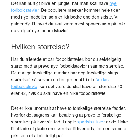
Det kan hurtigt blive en jungle, når man skal have
nye
fodboldstøvler
. De populære mærker kommer hele tiden
med nye modeller, som er lidt bedre end den sidste. Vi
guider dig til, hvad du skal være mest opmærksom på, når
du vælger nye fodboldstøvler.
Hvilken størrelse?
Har du allerede et par fodboldstøvler, bør du selvfølgelig
starte med at prøve nye fodboldstøvler i samme størrelse.
De mange forskellige mærker har dog forskellige slags
størrelser, så selvom du bruger en 41 i din
Adidas
fodboldstøvle
, kan det være du skal have en størrelse 40
eller 42, hvis du skal have en Nike fodboldstøvle.
Det er ikke unormalt at have to forskellige størrelse fødder,
hvorfor det sagtens kan betale sig at prøve to forskellige
størrelser på hver sin fod. I nogle
sportsbutikker
er de flinke
til at lade dig købe en størrelse til hver pris, for den samme
pris som et almindeligt par.