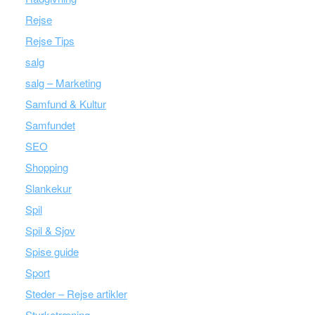
Rejse
Rejse Tips
salg
salg – Marketing
Samfund & Kultur
Samfundet
SEO
Shopping
Slankekur
Spil
Spil & Sjov
Spise guide
Sport
Steder – Rejse artikler
Styrketræning