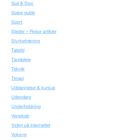
Spil & Sjov
Spise guide
Sport
Steder – Rejse artikler
Styrketræning
Taletid
Tandpleje
Teknik
Terapi
Uddannelse & kursus
Udendørs
Underholdning
Venskab
Viden på internettet
Voksne