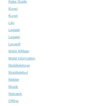
Købs Guide
Kunst
Kunst
Lån
Legetøj
Legetøj
Levestil
Mobil Affiliate
Mobil Information
Mobiltelefoner
Mobiltelefoni
Møbler
Musik
Netværk
Offline