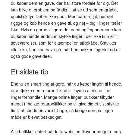
du køber dem en gave, der har store fordele for dig. Det
kan blive et problem og få dig til at se ud som en grådig,
egoistisk fyr. Det er ikke godt. Men bare roligt, gør det
rigtige og køb hende en gave til, og nej – dig i lingeri tæller
ikke. Hvis du gerne vil gøre det nemt og imponerende kan
du købe hende endnu et stykke lingeri, der ikke kun er til
soveværelset, som for eksempel en silkekåbe. Smykker
eller sko, hun kan have på, når hun pakker lingeriet ud er
også gode gaveideer.
Et sidste tip
Endnu en smart ting at gøre, når du køber lingeri til hende,
er at tjekke den returpolitik, der tilbydes af din online
lingeriforhandler. Mange online lingeri butikker tilbyder
meget rimelige returpolitikker og vil give dig et vist stykke
tid til at sende en vare tilbage, så længe den på ingen
måde er blevet beskadiget.
Alle butikker anført på dette websted tilbyder meget rimelig