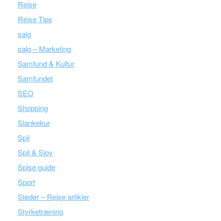
Rejse
Rejse Tips
salg
salg – Marketing
Samfund & Kultur
Samfundet
SEO
Shopping
Slankekur
Spil
Spil & Sjov
Spise guide
Sport
Steder – Rejse artikler
Styrketræning