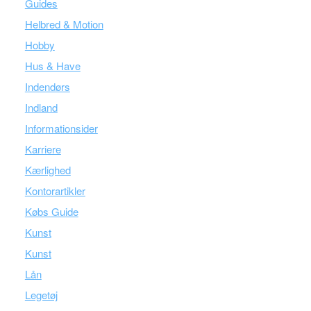
Guides
Helbred & Motion
Hobby
Hus & Have
Indendørs
Indland
Informationsider
Karriere
Kærlighed
Kontorartikler
Købs Guide
Kunst
Kunst
Lån
Legetøj