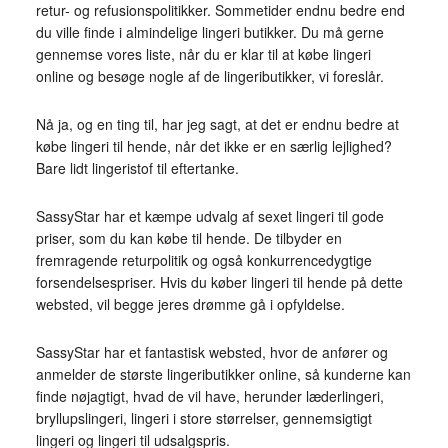
retur- og refusionspolitikker. Sommetider endnu bedre end
du ville finde i almindelige lingeri butikker. Du må gerne
gennemse vores liste, når du er klar til at købe lingeri
online og besøge nogle af de lingeributikker, vi foreslår.
Nå ja, og en ting til, har jeg sagt, at det er endnu bedre at
købe lingeri til hende, når det ikke er en særlig lejlighed?
Bare lidt lingeristof til eftertanke.
SassyStar har et kæmpe udvalg af sexet lingeri til gode
priser, som du kan købe til hende. De tilbyder en
fremragende returpolitik og også konkurrencedygtige
forsendelsespriser. Hvis du køber lingeri til hende på dette
websted, vil begge jeres drømme gå i opfyldelse.
SassyStar har et fantastisk websted, hvor de anfører og
anmelder de største lingeributikker online, så kunderne kan
finde nøjagtigt, hvad de vil have, herunder læderlingeri,
bryllupslingeri, lingeri i store størrelser, gennemsigtigt
lingeri og lingeri til udsalgspris.