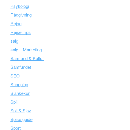
Psykologi
Rådgivning
Rejse
Rejse Tips
salg
salg – Marketing
Samfund & Kultur
Samfundet
SEO
Shopping
Slankekur
Spil
Spil & Sjov
Spise guide
Sport