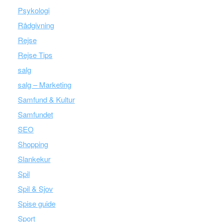
Psykologi
Rådgivning
Rejse
Rejse Tips
salg
salg – Marketing
Samfund & Kultur
Samfundet
SEO
Shopping
Slankekur
Spil
Spil & Sjov
Spise guide
Sport