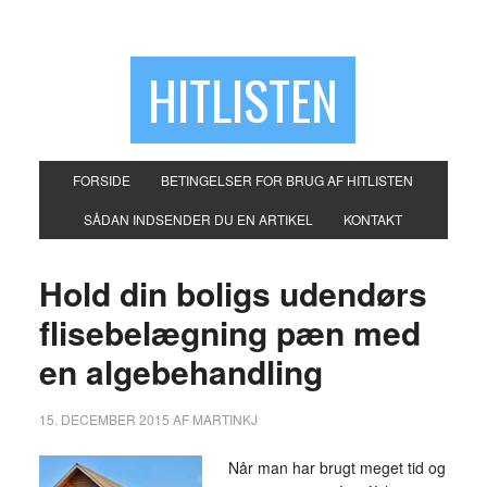
HITLISTEN
FORSIDE
BETINGELSER FOR BRUG AF HITLISTEN
SÅDAN INDSENDER DU EN ARTIKEL
KONTAKT
Hold din boligs udendørs
flisebelægning pæn med
en algebehandling
15. DECEMBER 2015
AF
MARTINKJ
Når man har brugt meget tid og