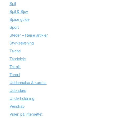
Spil
Spil & Sjov
Spise guide
Sport
Steder – Rejse artikler
Styrketræning
Taletid
Tandpleje
Teknik
Terapi
Uddannelse & kursus
Udendørs
Underholdning
Venskab
Viden på internettet