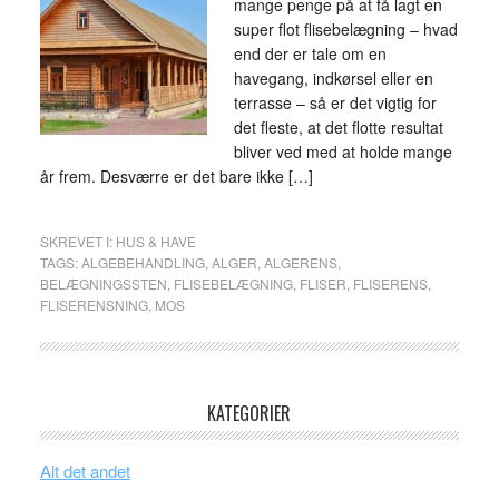
mange penge på at få lagt en
super flot flisebelægning – hvad
end der er tale om en
havegang, indkørsel eller en
terrasse – så er det vigtig for
det fleste, at det flotte resultat
bliver ved med at holde mange
år frem. Desværre er det bare ikke […]
SKREVET I:
HUS & HAVE
TAGS:
ALGEBEHANDLING
,
ALGER
,
ALGERENS
,
BELÆGNINGSSTEN
,
FLISEBELÆGNING
,
FLISER
,
FLISERENS
,
FLISERENSNING
,
MOS
KATEGORIER
Alt det andet