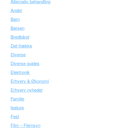
Alternativ behandling
Andet
Børn
Børsen
Bredbånd
Det frække
Diverse
Diverse guides
Elektronik
Erhverv & Økonomi
Erhverv nyheder
Familie
feature
Fest
Film – Fjernsyn