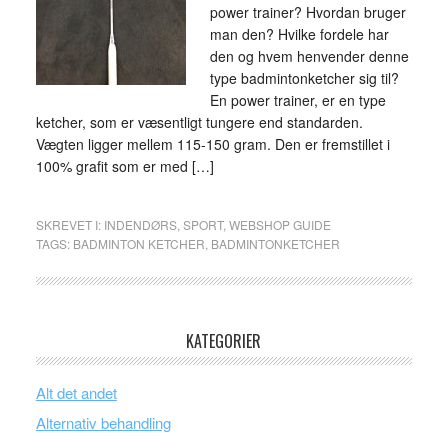
power trainer? Hvordan bruger
man den? Hvilke fordele har
den og hvem henvender denne
type badmintonketcher sig til?
En power trainer, er en type
ketcher, som er væsentligt tungere end standarden.
Vægten ligger mellem 115-150 gram. Den er fremstillet i
100% grafit som er med […]
SKREVET I:
INDENDØRS
,
SPORT
,
WEBSHOP GUIDE
TAGS:
BADMINTON KETCHER
,
BADMINTONKETCHER
KATEGORIER
Alt det andet
Alternativ behandling