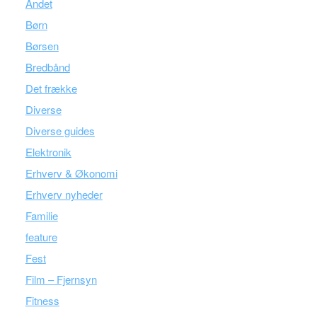
Andet
Børn
Børsen
Bredbånd
Det frække
Diverse
Diverse guides
Elektronik
Erhverv & Økonomi
Erhverv nyheder
Familie
feature
Fest
Film – Fjernsyn
Fitness