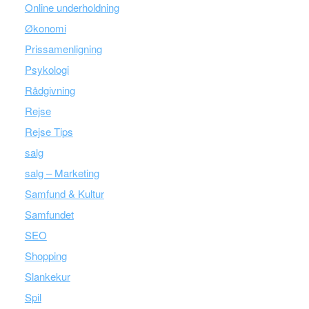
Online underholdning
Økonomi
Prissamenligning
Psykologi
Rådgivning
Rejse
Rejse Tips
salg
salg – Marketing
Samfund & Kultur
Samfundet
SEO
Shopping
Slankekur
Spil