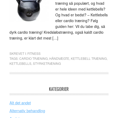
træning så populært, og hvad
er hele ideen med kettlebells?
Og hvad er bedst? – Kettlebells
eller cardio træning? Følg
guiden her: Vil du tabe dig, så
dyrk cardio træning! Kredsløbstræning, også kaldt cardio
træning, er klart det mest […]
SKREVET I:
FITNESS
TAGS:
CARDIO TRÆNING
,
HÅNDVÆGTE
,
KETTLEBELL TRÆNING
,
KETTLEBELLS
,
STYRKETRÆNING
KATEGORIER
Alt det andet
Alternativ behandling