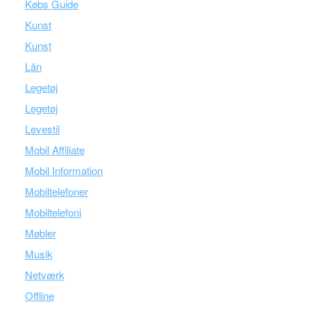
Købs Guide
Kunst
Kunst
Lån
Legetøj
Legetøj
Levestil
Mobil Affiliate
Mobil Information
Mobiltelefoner
Mobiltelefoni
Møbler
Musik
Netværk
Offline