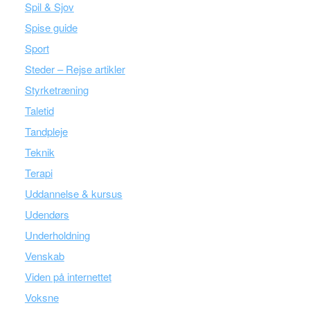
Spil & Sjov
Spise guide
Sport
Steder – Rejse artikler
Styrketræning
Taletid
Tandpleje
Teknik
Terapi
Uddannelse & kursus
Udendørs
Underholdning
Venskab
Viden på internettet
Voksne